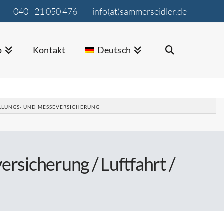
040 - 21 050 476
info(at)sammerseidler.de
o
Kontakt
Deutsch
LLUNGS- UND MESSEVERSICHERUNG
rsicherung / Luftfahrt /