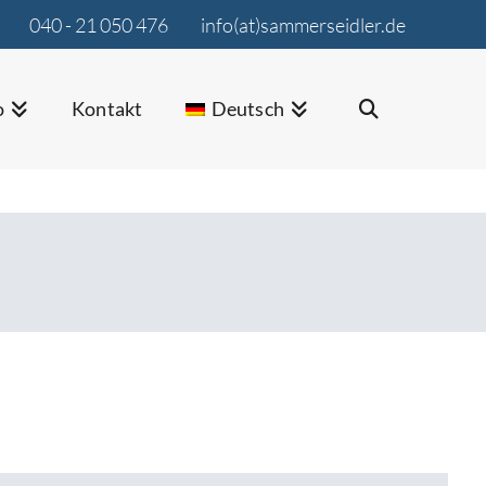
040 - 21 050 476
info(at)sammerseidler.de
o
Kontakt
Deutsch