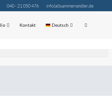
040 - 21 050 476
info(at)sammerseidler.de
lio
Kontakt
Deutsch