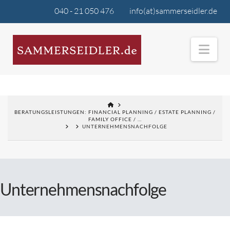
040 - 21 050 476
info(at)sammerseidler.de
Nav
BERATUNGSLEISTUNGEN: FINANCIAL PLANNING / ESTATE PLANNING /
FAMILY OFFICE / …
UNTERNEHMENSNACHFOLGE
Unternehmensnachfolge