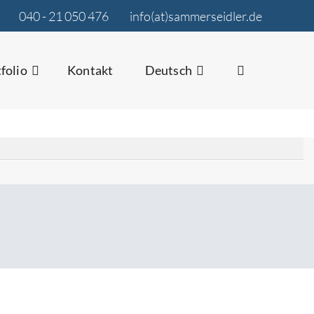
040 - 21 050 476
info(at)sammerseidler.de
folio
Kontakt
Deutsch