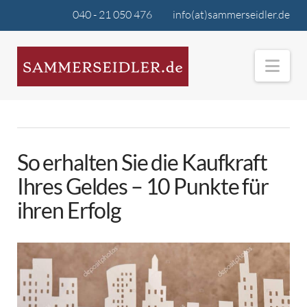
040 - 21 050 476
info(at)sammerseidler.de
Nav
So erhalten Sie die Kaufkraft
Ihres Geldes – 10 Punkte für
ihren Erfolg