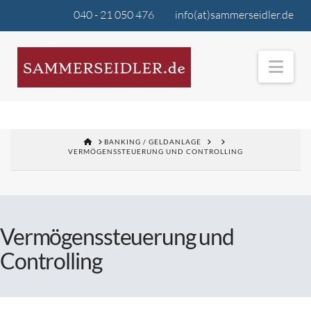
040 - 21 050 476
info(at)sammerseidler.de
Nav
BANKING / GELDANLAGE
VERMÖGENSSTEUERUNG UND CONTROLLING
Vermögenssteuerung und
Controlling