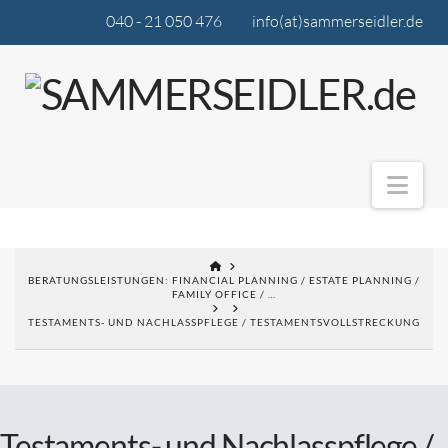
040 - 21 050 476
info(at)sammerseidler.de
Nav
BERATUNGSLEISTUNGEN: FINANCIAL PLANNING / ESTATE PLANNING /
FAMILY OFFICE / …
TESTAMENTS- UND NACHLASSPFLEGE / TESTAMENTSVOLLSTRECKUNG
Testaments- und Nachlasspflege /