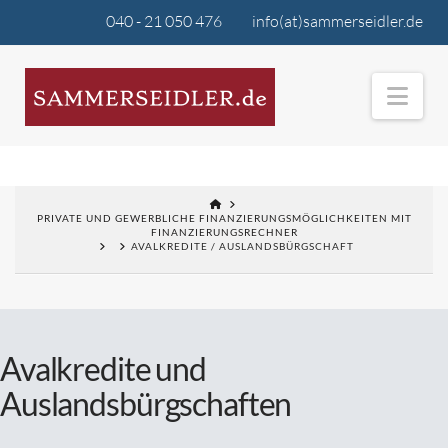
040 - 21 050 476
info(at)sammerseidler.de
Nav
PRIVATE UND GEWERBLICHE FINANZIERUNGSMÖGLICHKEITEN MIT
FINANZIERUNGSRECHNER
AVALKREDITE / AUSLANDSBÜRGSCHAFT
Avalkredite und
Auslandsbürgschaften