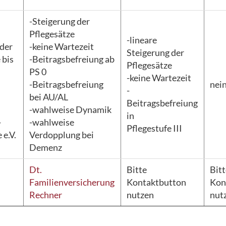
-Steigerung der
Pflegesätze
-lineare
 der
-keine Wartezeit
Steigerung der
 bis
-Beitragsbefreiung ab
Pflegesätze
PS 0
-keine Wartezeit
-Beitragsbefreiung
nei
-
bei AU/AL
Beitragsbefreiung
-wahlweise Dynamik
in
-
-wahlweise
Pflegestufe III
 e.V.
Verdopplung bei
Demenz
Dt.
Bitte
Bit
Familienversicherung
Kontaktbutton
Kon
Rechner
nutzen
nut