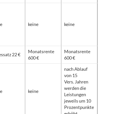
ne
keine
keine
Monatsrente
Monatsrente
essatz 22 €
600 €
600 €
nach Ablauf
von 15
Vers. Jahren
werden die
ne
keine
Leistungen
jeweils um 10
Prozentpunkte
erhöht.