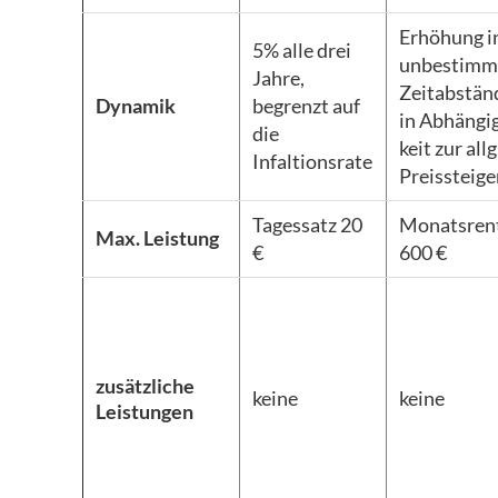
Erhöhung i
5% alle drei
unbestimm
Jahre,
Zeitabstän
Dynamik
begrenzt auf
in Abhängi
die
keit zur allg
Infaltionsrate
Preissteig
Tagessatz 20
Monatsren
Max. Leistung
€
600 €
zusätzliche
keine
keine
Leistungen