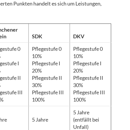
ierten Punkten handelt es sich um Leistungen,
chener
ein
SDK
DKV
gestufe 0
Pflegestufe 0
Pflegestufe 0
%
10%
10%
gestufe I
Pflegestufe I
Pflegestufe I
%
20%
20%
gestufe II
Pflegestufe II
Pflegestufe II
%
30%
30%
gestufe III
Pflegestufe III
Pflegestufe III
0%
100%
100%
5 Jahre
ahre
5 Jahre
(entfällt bei
Unfall)