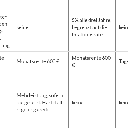
n
ten
5% alle drei Jahre,
den
keine
begrenzt auf die
kei
g-
Infaltionsrate
.
erung
te
Monatsrente 600
Monatsrente 600 €
Tag
€
Mehrleistung, sofern
die gesetzl. Härtefall-
keine
kei
regelung greift.