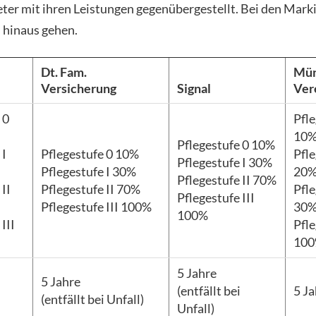
eter mit ihren Leistungen gegenübergestellt. Bei den Mark
 hinaus gehen.
Dt. Fam.
Mün
Versicherung
Signal
Ver
 0
Pfle
10
Pflegestufe 0 10%
 I
Pflegestufe 0 10%
Pfle
Pflegestufe I 30%
Pflegestufe I 30%
20
Pflegestufe II 70%
 II
Pflegestufe II 70%
Pfle
Pflegestufe III
Pflegestufe III 100%
30
100%
III
Pfle
10
5 Jahre
5 Jahre
i
(entfällt bei
5 J
(entfällt bei Unfall)
Unfall)