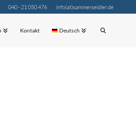
040 - 21 050 476
info(at)sammerseidler.de
o
Kontakt
Deutsch