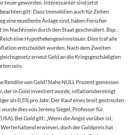
r teuer geworden. Interessanter sind jetzt
 beachten gilt: Dass Immobilien auch für Zeiten
ieg eine exzellente Anlage sind, haben Forscher
 im Nachhinein durch den Staat geschmälert. Bsp. :
eich eine Hypothekengewinnsteuer. Dies traf alle
 Inflation entschuldet wurden. Nach dem Zweiten
gleichsgesetz erneut Geld an die Kriegsgeschädigten
rten sein.
iche Rendite von Gold? Nahe NULL Prozent gemessen
r, der in Gold investiert wurde, inflationsbereinigt
er als 0,5% pro Jahr. Der Kauf eines breit gestreuten
 wurde dies von Jeremy Siegel, Professor für
SA). Bei Gold gilt: „Wenn die Angst vorüber ist,
als Werterhaltend erwiesen, doch der Goldpreis hat