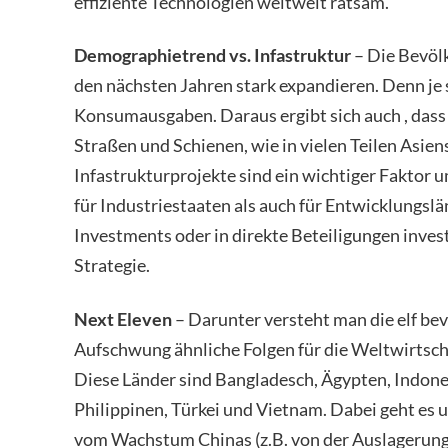
effiziente Technologien weltweit ratsam.
Demographietrend vs. Infastruktur
– Die Bevölk
den nächsten Jahren stark expandieren. Denn je
Konsumausgaben. Daraus ergibt sich auch , dass
Straßen und Schienen, wie in vielen Teilen Asie
Infastrukturprojekte sind ein wichtiger Faktor 
für Industriestaaten als auch für Entwicklungsl
Investments oder in direkte Beteiligungen investi
Strategie.
Next Eleven
– Darunter versteht man die elf be
Aufschwung ähnliche Folgen für die Weltwirtsch
Diese Länder sind Bangladesch, Ägypten, Indones
Philippinen, Türkei und Vietnam. Dabei geht es u
vom Wachstum Chinas (z.B. von der Auslagerung 