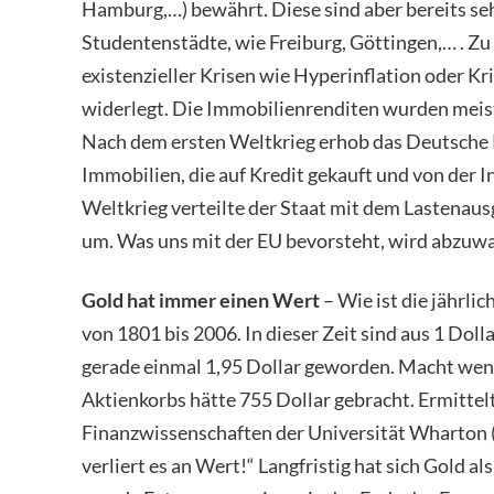
Hamburg,…) bewährt. Diese sind aber bereits seh
Studentenstädte, wie Freiburg, Göttingen,… . Zu
existenzieller Krisen wie Hyperinflation oder Kr
widerlegt. Die Immobilienrenditen wurden meist
Nach dem ersten Weltkrieg erhob das Deutsche R
Immobilien, die auf Kredit gekauft und von der
Weltkrieg verteilte der Staat mit dem Lastenaus
um. Was uns mit der EU bevorsteht, wird abzuwa
Gold hat immer einen Wert
– Wie ist die jährl
von 1801 bis 2006. In dieser Zeit sind aus 1 Dolla
gerade einmal 1,95 Dollar geworden. Macht wenig
Aktienkorbs hätte 755 Dollar gebracht. Ermittelt
Finanzwissenschaften der Universität Wharton (U
verliert es an Wert!“ Langfristig hat sich Gold 