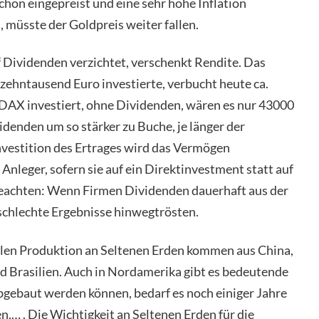
hon eingepreist und eine sehr hohe Inflation
müsste der Goldpreis weiter fallen.
uf Dividenden verzichtet, verschenkt Rendite. Das
ehntausend Euro investierte, verbucht heute ca.
 DAX investiert, ohne Dividenden, wären es nur 43000
idenden um so stärker zu Buche, je länger der
vestition des Ertrages wird das Vermögen
Anleger, sofern sie auf ein Direktinvestment statt auf
beachten: Wenn Firmen Dividenden dauerhaft aus der
 schlechte Ergebnisse hinwegtrösten.
len Produktion an Seltenen Erden kommen aus China,
nd Brasilien. Auch in Nordamerika gibt es bedeutende
gebaut werden können, bedarf es noch einiger Jahre
… . Die Wichtigkeit an Seltenen Erden für die