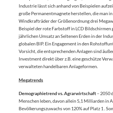
Industrie lässt sich anhand von Beispielen auf
große Permanentmagnete herstellen, die man in 
Windkrafträder der Größenordnung drei Megawa
Beispiel der rote Farbstoff in LCD Bildschirmen
jährlichen Umsatz an Seltenen Erden in der Indus
globalen BIP. Ein Engagement in den Rohstoffun
Vorsicht, die entsprechenden Anlagen sind äußers
Investment direkt über z.B. eine geschütze Verwa
verwalteten handelbaren Anlageformen.
Megatrends
Demographietrend vs. Agrarwirtschaft
– 2050 d
Menschen leben, davon allein 5,1 Milliarden in As
Bevölkerungszuwachs von 120% auf Platz 1 . Som