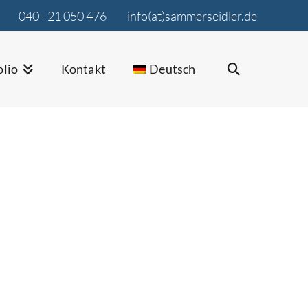
040 - 21 050 476
info(at)sammerseidler.de
olio
Kontakt
Deutsch