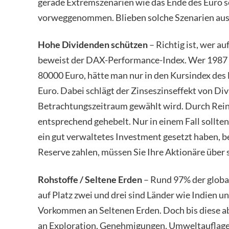
gerade Extremszenarien wie das Ende des Euro sc
vorweggenommen. Blieben solche Szenarien aus, 
Hohe Dividenden schützen
– Richtig ist, wer a
beweist der DAX-Performance-Index. Wer 1987 z
80000 Euro, hätte man nur in den Kursindex des
Euro. Dabei schlägt der Zinseszinseffekt von Div
Betrachtungszeitraum gewählt wird. Durch Rein
entsprechend gehebelt. Nur in einem Fall sollten 
ein gut verwaltetes Investment gesetzt haben, 
Reserve zahlen, müssen Sie Ihre Aktionäre über
Rohstoffe / Seltene Erden
– Rund 97% der globa
auf Platz zwei und drei sind Länder wie Indien u
Vorkommen an Seltenen Erden. Doch bis diese ab
an Exploration, Genehmigungen, Umweltauflagen,