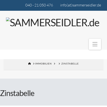
040 - 21 050 476
info(at)sammerseidler.de
Nav
IMMOBILIEN
ZINSTABELLE
Zinstabelle