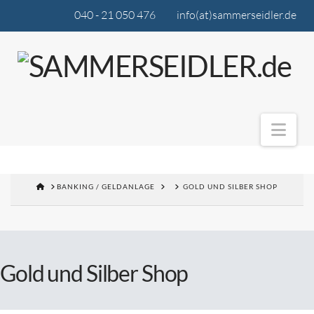
040 - 21 050 476
info(at)sammerseidler.de
Nav
BANKING / GELDANLAGE
GOLD UND SILBER SHOP
Gold und Silber Shop