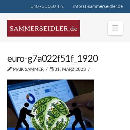
040 - 21 050 476
info(at)sammerseidler.de
Nav
euro-g7a022f51f_1920
MAIK SAMMER
31. MÄRZ 2023