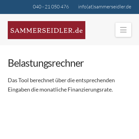
040 - 21 050 476
info(at)sammerseidler.de
Nav
Belastungsrechner
Das Tool berechnet über die entsprechenden
Eingaben die monatliche Finanzierungsrate.